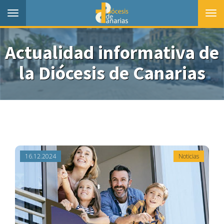
Toggle
Togg
navigation
navi
Actualidad informativa de
la Diócesis de Canarias
16.12.2024
Noticias