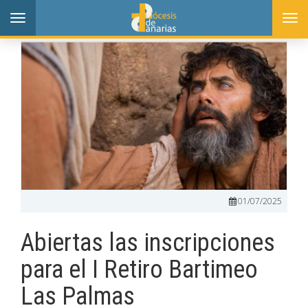
Toggle
Togg
navigation
navi
01/07/2025
Abiertas las inscripciones
para el I Retiro Bartimeo
Las Palmas