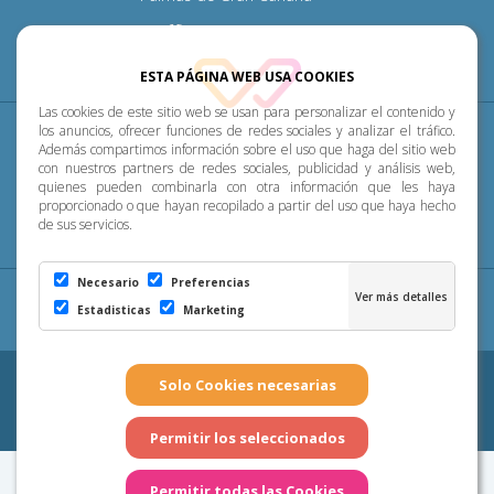
928 313 600
ESTA PÁGINA WEB USA COOKIES
Las cookies de este sitio web se usan para personalizar el contenido y
Diócesis
Pastoral
P. Menor
Cumplimiento
los anuncios, ofrecer funciones de redes sociales y analizar el tráfico.
Además compartimos información sobre el uso que haga del sitio web
con nuestros partners de redes sociales, publicidad y análisis web,
Transparencia
Horarios de misa
Noticias
quienes pueden combinarla con otra información que les haya
proporcionado o que hayan recopilado a partir del uso que haya hecho
de sus servicios.
Contacto
Necesario
Preferencias
Aviso Legal
|
Política de Privacidad
|
Configuración
Estadisticas
Marketing
de Cookies
|
Cookies
Copyright 2026 - Diócesis de Canarias. Todos los derechos
reservados
Página realizada por
Web Las Palmas