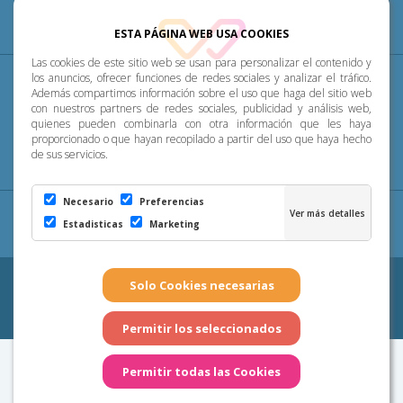
ESTA PÁGINA WEB USA COOKIES
Las cookies de este sitio web se usan para personalizar el contenido y
Diócesis
Pastoral
P. Menor
Cumplimiento
los anuncios, ofrecer funciones de redes sociales y analizar el tráfico.
Además compartimos información sobre el uso que haga del sitio web
con nuestros partners de redes sociales, publicidad y análisis web,
Transparencia
Horarios de misa
Noticias
quienes pueden combinarla con otra información que les haya
proporcionado o que hayan recopilado a partir del uso que haya hecho
de sus servicios.
Contacto
Necesario
Preferencias
Aviso Legal
|
Política de Privacidad
|
Configuración
Estadisticas
Marketing
de Cookies
|
Cookies
Copyright 2026 - Diócesis de Canarias. Todos los derechos
reservados
Página realizada por
Web Las Palmas