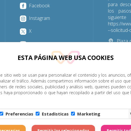
para desc
Facebook
los paso
sigu
Instagram
https://www
--solicitu
X
Plaza d
YouTube
Las Palmas
ESTA PÁGINA WEB USA COOKIES
928 31
e sitio web se usan para personalizar el contenido y los anuncios, o
nalizar el tráfico. Además compartimos información sobre el uso que
P. Menor
Cumplimiento
Transparencia
Horarios de misa
ners de redes sociales, publicidad y análisis web, quienes pueden c
es haya proporcionado o que hayan recopilado a partir del uso que
Legal
|
Política de Privacidad
|
Configuración de Cookies
|
C
Preferencias
Estadisticas
Marketing
6 - Diócesis de Canarias. Todos los derechos reservados
Página realizada por
W