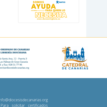
diocesisdecanarias.org
 Para solicitar certificados