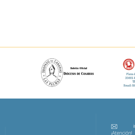
info@
¡Atención!