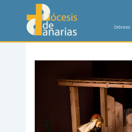
DIÓCESIS
PASTORAL
Diócesis
P. MENOR
CUMPLIMIENTO
TRANSPARENCIA
HORARIOS DE MISA
NOTICIAS
CONTACTO
BUSCAR EN LA WEB
LLAMA AHORA