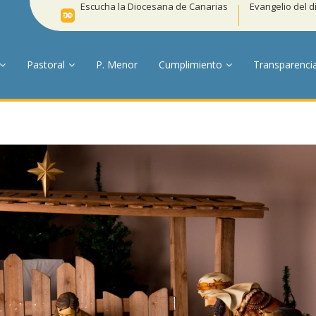
Escucha la Diocesana de Canarias
Evangelio del d
Pastoral
P. Menor
Cumplimiento
Transparenci