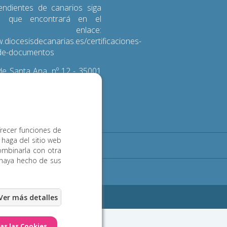
endientes de canarios siga
s que encontrará en el
iente enlace:
.diocesisdecanarias.es/certificaciones-
d-de-documentos
e Santa Ana, nº 12 - 35001
 de Gran Canaria
3 600
frecer funciones de
 haga del sitio web
Noticias
Contacto
ombinarla con otra
 haya hecho de sus
ookies
eb Las Palmas