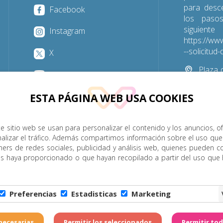
para desc
Facebook
los paso
sigu
Instagram
https://www
--solicitu
X
Plaza d
YouTube
Las Palmas
ESTA PÁGINA WEB USA COOKIES
928 31
e sitio web se usan para personalizar el contenido y los anuncios, o
nalizar el tráfico. Además compartimos información sobre el uso que
P. Menor
Cumplimiento
Transparencia
Horarios de misa
ners de redes sociales, publicidad y análisis web, quienes pueden c
es haya proporcionado o que hayan recopilado a partir del uso que
Legal
|
Política de Privacidad
|
Configuración de Cookies
|
C
Preferencias
Estadisticas
Marketing
6 - Diócesis de Canarias. Todos los derechos reservados
Página realizada por
W