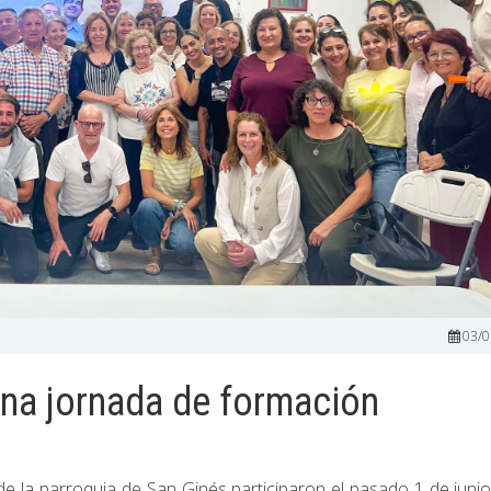
03/0
na jornada de formación
 la parroquia de San Ginés participaron el pasado 1 de juni