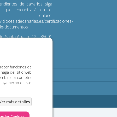
endientes de canarios siga
s que encontrará en el
iente enlace:
.diocesisdecanarias.es/certificaciones-
d-de-documentos
e Santa Ana, nº 12 - 35001
 de Gran Canaria
3 600
frecer funciones de
 haga del sitio web
Noticias
Contacto
ombinarla con otra
 haya hecho de sus
ookies
eb Las Palmas