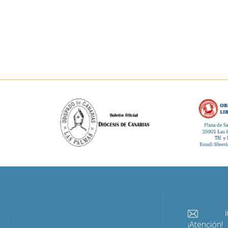
info@
¡Atención!