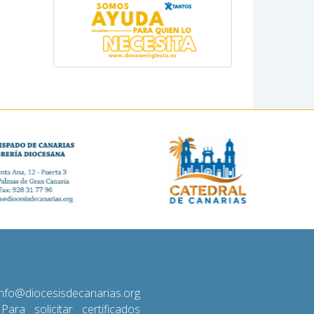
diocesisdecanarias.org
 Para solicitar certificados