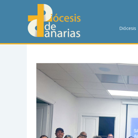
DIÓCESIS
PASTORAL
Diócesis
P. MENOR
CUMPLIMIENTO
TRANSPARENCIA
HORARIOS DE MISA
NOTICIAS
CONTACTO
BUSCAR EN LA WEB
LLAMA AHORA