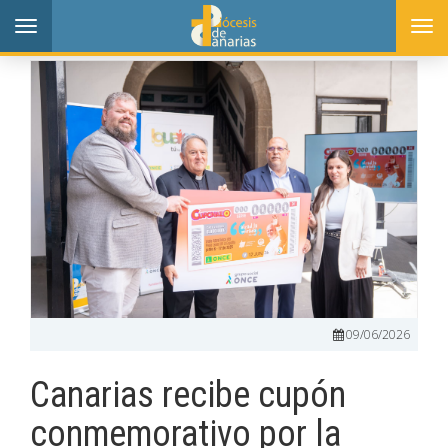
Toggle
Togg
navigation
navi
09/06/2026
Canarias recibe cupón
conmemorativo por la