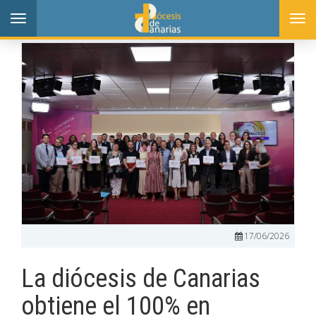
Toggle
Togg
navigation
navi
17/06/2026
La diócesis de Canarias
obtiene el 100% en