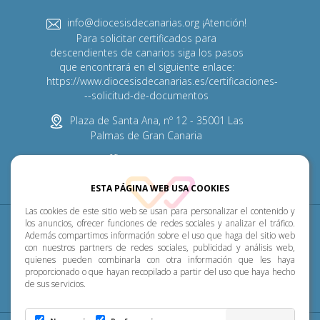
info@diocesisdecanarias.org ¡Atención!
Para solicitar certificados para
descendientes de canarios siga los pasos
que encontrará en el siguiente enlace:
https://www.diocesisdecanarias.es/certificaciones-
--solicitud-de-documentos
Plaza de Santa Ana, nº 12 - 35001 Las
Palmas de Gran Canaria
928 313 600
ESTA PÁGINA WEB USA COOKIES
Las cookies de este sitio web se usan para personalizar el contenido y
Diócesis
Pastoral
P. Menor
Cumplimiento
los anuncios, ofrecer funciones de redes sociales y analizar el tráfico.
Además compartimos información sobre el uso que haga del sitio web
con nuestros partners de redes sociales, publicidad y análisis web,
Transparencia
Horarios de misa
Noticias
quienes pueden combinarla con otra información que les haya
proporcionado o que hayan recopilado a partir del uso que haya hecho
de sus servicios.
Contacto