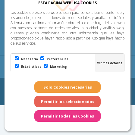
ESTA PÁGINA WEB USA COOKIES
Las cookies de este sitio web se usan para personalizar el contenido y
Diócesis
Pastoral
P. Menor
Cumplimiento
los anuncios, ofrecer funciones de redes sociales y analizar el tráfico.
Además compartimos información sobre el uso que haga del sitio web
con nuestros partners de redes sociales, publicidad y análisis web,
Transparencia
Horarios de misa
Noticias
quienes pueden combinarla con otra información que les haya
proporcionado o que hayan recopilado a partir del uso que haya hecho
de sus servicios.
Contacto
Necesario
Preferencias
Aviso Legal
|
Política de Privacidad
|
Configuración
Estadisticas
Marketing
de Cookies
|
Cookies
Copyright 2026 - Diócesis de Canarias. Todos los derechos
reservados
Página realizada por
Web Las Palmas