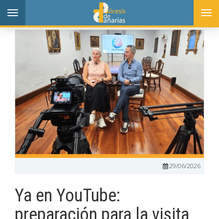
Toggle
Togg
navigation
navi
29/06/2026
Ya en YouTube:
preparación para la visita