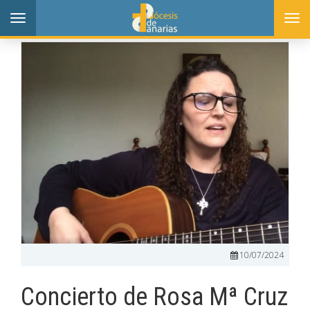
Toggle
Togg
navigation
navi
10/07/2024
Concierto de Rosa Mª Cruz