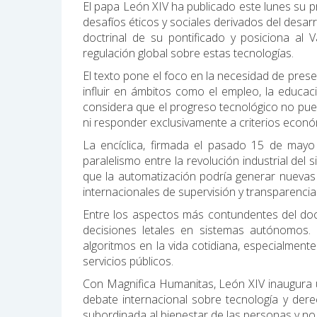
El papa León XIV ha publicado este lunes su 
desafíos éticos y sociales derivados del desarrol
doctrinal de su pontificado y posiciona al
regulación global sobre estas tecnologías.
El texto pone el foco en la necesidad de pre
influir en ámbitos como el empleo, la educac
considera que el progreso tecnológico no p
ni responder exclusivamente a criterios econ
La encíclica, firmada el pasado 15 de mayo
paralelismo entre la revolución industrial del si
que la automatización podría generar nuevas
internacionales de supervisión y transparenci
Entre los aspectos más contundentes del docum
decisiones letales en sistemas autónomos.
algoritmos en la vida cotidiana, especialment
servicios públicos.
Con Magnifica Humanitas, León XIV inaugura u
debate internacional sobre tecnología y der
subordinada al bienestar de las personas y no