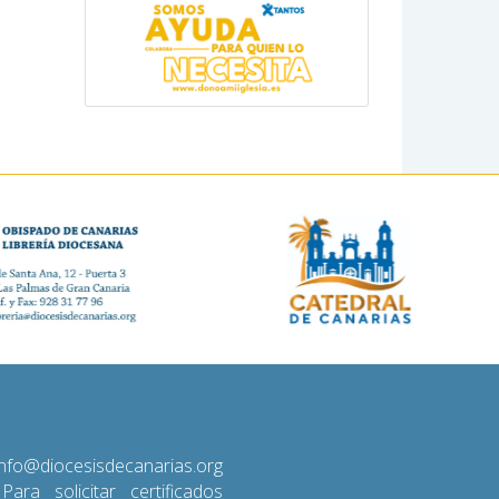
diocesisdecanarias.org
 Para solicitar certificados