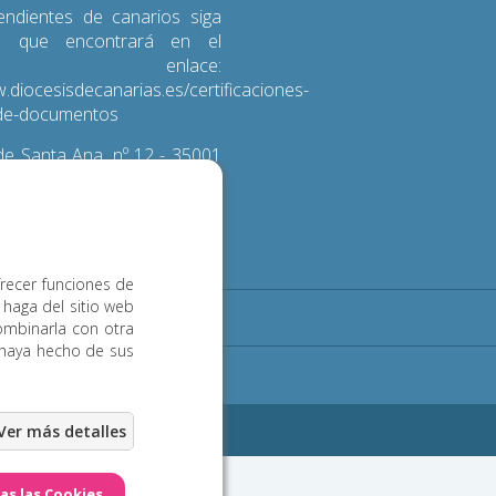
endientes de canarios siga
s que encontrará en el
iente enlace:
.diocesisdecanarias.es/certificaciones-
d-de-documentos
e Santa Ana, nº 12 - 35001
 de Gran Canaria
3 600
frecer funciones de
 haga del sitio web
Noticias
Contacto
ombinarla con otra
 haya hecho de sus
ookies
eb Las Palmas