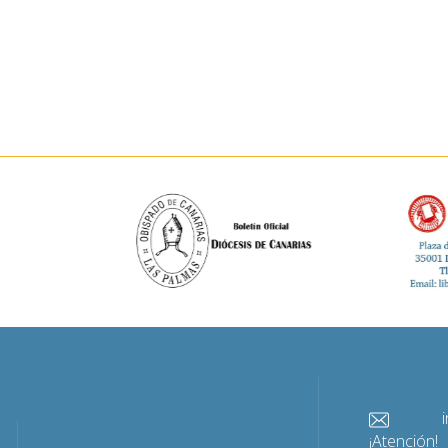
info@
¡Atención!