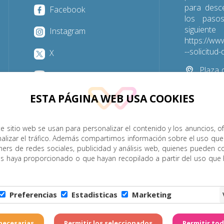
para desc
Facebook
los paso
sigu
Instagram
https://www
--solicitu
X
Plaza d
YouTube
Las Palmas
ESTA PÁGINA WEB USA COOKIES
928 31
e sitio web se usan para personalizar el contenido y los anuncios, o
nalizar el tráfico. Además compartimos información sobre el uso que
P. Menor
Cumplimiento
Transparencia
Horarios de misa
ners de redes sociales, publicidad y análisis web, quienes pueden c
es haya proporcionado o que hayan recopilado a partir del uso que
Legal
|
Política de Privacidad
|
Configuración de Cookies
|
C
Preferencias
Estadisticas
Marketing
6 - Diócesis de Canarias. Todos los derechos reservados
Página realizada por
W