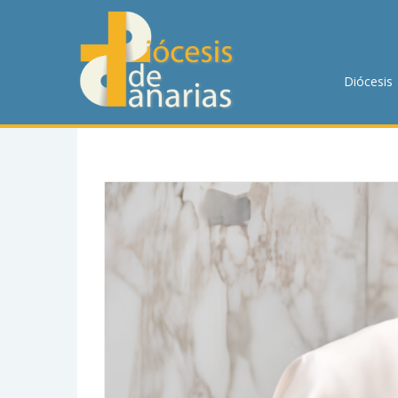
DIÓCESIS
PASTORAL
Diócesis
P. MENOR
CUMPLIMIENTO
TRANSPARENCIA
HORARIOS DE MISA
NOTICIAS
CONTACTO
BUSCAR EN LA WEB
LLAMA AHORA