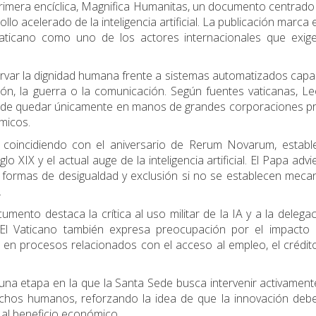
primera encíclica, Magnifica Humanitas, un documento centrado
lo acelerado de la inteligencia artificial. La publicación marca el
 Vaticano como uno de los actores internacionales que exig
servar la dignidad humana frente a sistemas automatizados cap
ión, la guerra o la comunicación. Según fuentes vaticanas, L
uede quedar únicamente en manos de grandes corporaciones pr
ómicos.
 coincidiendo con el aniversario de Rerum Novarum, establ
glo XIX y el actual auge de la inteligencia artificial. El Papa advi
 formas de desigualdad y exclusión si no se establecen mec
a.
ento destaca la crítica al uso militar de la IA y a la delega
 El Vaticano también expresa preocupación por el impacto 
e en procesos relacionados con el acceso al empleo, el crédit
na etapa en la que la Santa Sede busca intervenir activament
echos humanos, reforzando la idea de que la innovación deb
 al beneficio económico.