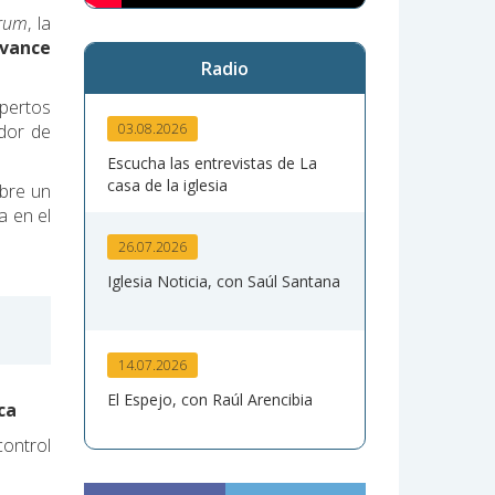
rum
, la
avance
Radio
xpertos
ador de
03.08.2026
Escucha las entrevistas de La
casa de la iglesia
abre un
a en el
26.07.2026
Iglesia Noticia, con Saúl Santana
14.07.2026
El Espejo, con Raúl Arencibia
ca
control