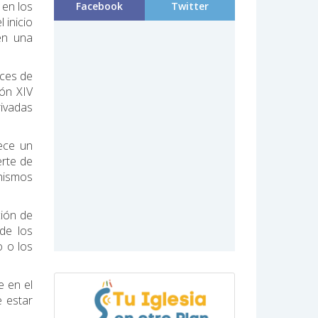
 en los
Facebook
Twitter
 inicio
en una
aces de
eón XIV
ivadas
ece un
erte de
anismos
ción de
de los
o o los
e en el
e estar