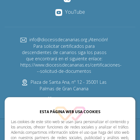
YouTube
info@diocesisdecanarias.org ¡Atención!
Para solicitar certificados para
descendientes de canarios siga los pasos
que encontrará en el siguiente enlace:
https://www.diocesisdecanarias.es/certificaciones-
--solicitud-de-documentos
Plaza de Santa Ana, nº 12 - 35001 Las
Palmas de Gran Canaria
928 313 600
ESTA PÁGINA WEB USA COOKIES
Las cookies de este sitio web se usan para personalizar el contenido y
Diócesis
Pastoral
P. Menor
Cumplimiento
los anuncios, ofrecer funciones de redes sociales y analizar el tráfico.
Además compartimos información sobre el uso que haga del sitio web
con nuestros partners de redes sociales, publicidad y análisis web,