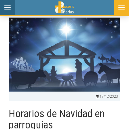
Toggle
Togg
navigation
navi
17/12/2023
Horarios de Navidad en
parroquias